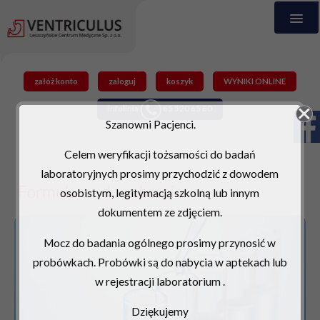
załóż konto
zaloguj
koszyk
WYNIKI ONLINE
infolinia
65 520 65 80
Szanowni Pacjenci.
Celem weryfikacji tożsamości do badań
laboratoryjnych prosimy przychodzić z dowodem
Formularze do pobrania
osobistym, legitymacją szkolną lub innym
dokumentem ze zdjęciem.
Mocz do badania ogólnego prosimy przynosić w
probówkach. Probówki są do nabycia w aptekach lub
w rejestracji laboratorium .
Dziękujemy