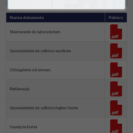
Nazwa dokumentu
Pobierz
Skierowanie do laboratorium
Upoważnienie do odbioru wyników
Odstąpienie od umowy
Reklamacja
Upoważnienie do odbioru loginu i hasła
Usunięcie konta